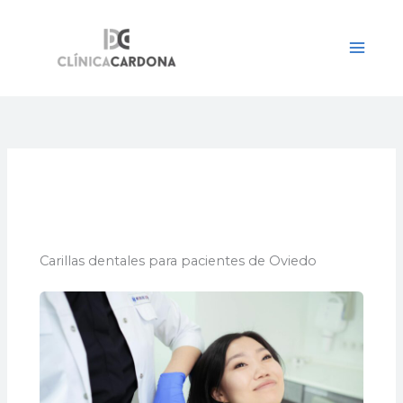
Ir
al
contenido
Carillas dentales para pacientes de Oviedo